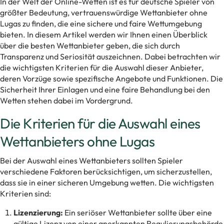
In der Welt der Online-Wetten ist es für deutsche Spieler von
größter Bedeutung, vertrauenswürdige Wettanbieter ohne
Lugas zu finden, die eine sichere und faire Wettumgebung
bieten. In diesem Artikel werden wir Ihnen einen Überblick
über die besten Wettanbieter geben, die sich durch
Transparenz und Seriosität auszeichnen. Dabei betrachten wir
die wichtigsten Kriterien für die Auswahl dieser Anbieter,
deren Vorzüge sowie spezifische Angebote und Funktionen. Die
Sicherheit Ihrer Einlagen und eine faire Behandlung bei den
Wetten stehen dabei im Vordergrund.
Die Kriterien für die Auswahl eines
Wettanbieters ohne Lugas
Bei der Auswahl eines Wettanbieters sollten Spieler
verschiedene Faktoren berücksichtigen, um sicherzustellen,
dass sie in einer sicheren Umgebung wetten. Die wichtigsten
Kriterien sind:
Lizenzierung:
Ein seriöser Wettanbieter sollte über eine
gültige Lizenz von einer anerkannten Regulierungsbehörde