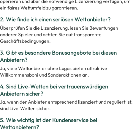
operieren und über die notwendige Lizenzierung verfügen, um
ein faires Wettumfeld zu garantieren.
2. Wie finde ich einen seriösen Wettanbieter?
Überprüfen Sie die Lizenzierung, lesen Sie Bewertungen
anderer Spieler und achten Sie auf transparente
Geschäftsbedingungen.
3. Gibt es besondere Bonusangebote bei diesen
Anbietern?
Ja, viele Wettanbieter ohne Lugas bieten attraktive
Willkommensboni und Sonderaktionen an.
4. Sind Live-Wetten bei vertrauenswürdigen
Anbietern sicher?
Ja, wenn der Anbieter entsprechend lizenziert und reguliert ist,
sind Live-Wetten sicher.
5. Wie wichtig ist der Kundenservice bei
Wettanbietern?