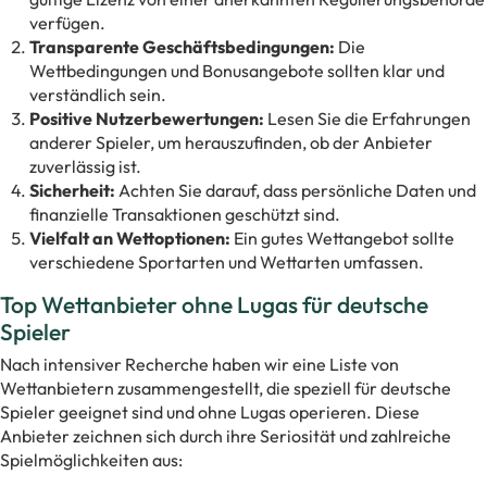
verfügen.
Transparente Geschäftsbedingungen:
Die
Wettbedingungen und Bonusangebote sollten klar und
verständlich sein.
Positive Nutzerbewertungen:
Lesen Sie die Erfahrungen
anderer Spieler, um herauszufinden, ob der Anbieter
zuverlässig ist.
Sicherheit:
Achten Sie darauf, dass persönliche Daten und
finanzielle Transaktionen geschützt sind.
Vielfalt an Wettoptionen:
Ein gutes Wettangebot sollte
verschiedene Sportarten und Wettarten umfassen.
Top Wettanbieter ohne Lugas für deutsche
Spieler
Nach intensiver Recherche haben wir eine Liste von
Wettanbietern zusammengestellt, die speziell für deutsche
Spieler geeignet sind und ohne Lugas operieren. Diese
Anbieter zeichnen sich durch ihre Seriosität und zahlreiche
Spielmöglichkeiten aus: