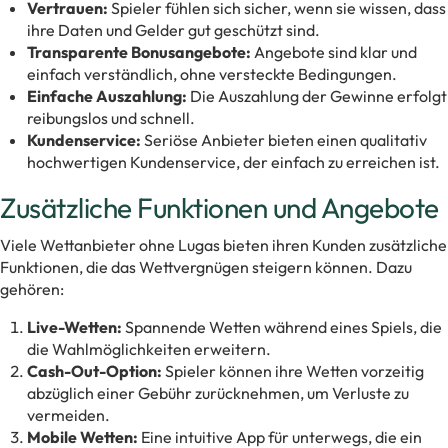
Vertrauen:
Spieler fühlen sich sicher, wenn sie wissen, dass
ihre Daten und Gelder gut geschützt sind.
Transparente Bonusangebote:
Angebote sind klar und
einfach verständlich, ohne versteckte Bedingungen.
Einfache Auszahlung:
Die Auszahlung der Gewinne erfolgt
reibungslos und schnell.
Kundenservice:
Seriöse Anbieter bieten einen qualitativ
hochwertigen Kundenservice, der einfach zu erreichen ist.
Zusätzliche Funktionen und Angebote
Viele Wettanbieter ohne Lugas bieten ihren Kunden zusätzliche
Funktionen, die das Wettvergnügen steigern können. Dazu
gehören:
Live-Wetten:
Spannende Wetten während eines Spiels, die
die Wahlmöglichkeiten erweitern.
Cash-Out-Option:
Spieler können ihre Wetten vorzeitig
abzüglich einer Gebühr zurücknehmen, um Verluste zu
vermeiden.
Mobile Wetten:
Eine intuitive App für unterwegs, die ein