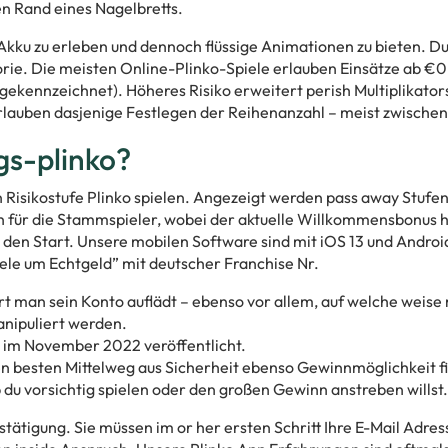
en Rand eines Nagelbretts.
one Akku zu erleben und dennoch flüssige Animationen zu bieten
rie. Die meisten Online-Plinko-Spiele erlauben Einsätze ab €0
ch gekennzeichnet). Höheres Risiko erweitert perish Multiplikato
 erlauben dasjenige Festlegen der Reihenanzahl – meist zwischen
gs-plinko?
n Risikostufe Plinko spielen. Angezeigt werden pass away Stufe
h für die Stammspieler, wobei der aktuelle Willkommensbonus he
r den Start. Unsere mobilen Software sind mit iOS 13 und Andro
ele um Echtgeld” mit deutscher Franchise Nr.
 art man sein Konto auflädt – ebenso vor allem, auf welche wei
manipuliert werden.
e im November 2022 veröffentlicht.
 den besten Mittelweg aus Sicherheit ebenso Gewinnmöglichkeit f
 du vorsichtig spielen oder den großen Gewinn anstreben willst
estätigung. Sie müssen im or her ersten Schritt Ihre E-Mail Ad