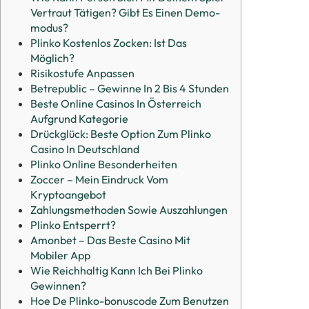
Vertraut Tätigen? Gibt Es Einen Demo-
modus?
Plinko Kostenlos Zocken: Ist Das
Möglich?
Risikostufe Anpassen
Betrepublic – Gewinne In 2 Bis 4 Stunden
Beste Online Casinos In Österreich
Aufgrund Kategorie
Drückglück: Beste Option Zum Plinko
Casino In Deutschland
Plinko Online Besonderheiten
Zoccer – Mein Eindruck Vom
Kryptoangebot
Zahlungsmethoden Sowie Auszahlungen
Plinko Entsperrt?
Amonbet – Das Beste Casino Mit
Mobiler App
Wie Reichhaltig Kann Ich Bei Plinko
Gewinnen?
Hoe De Plinko-bonuscode Zum Benutzen