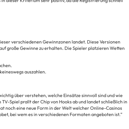
 dieser Kriterium sehr positiv, da die Registrierung schnell
er dieser verschiedenen Gewinnzonen landet. Diese Versionen
auf große Gewinne zu erhalten. Die Spieler platzieren Wetten
achen.
 keineswegs auszahlen.
 wichtig über verstehen, welche Einsätze sinnvoll sind und wie
V-Spiel prallt der Chip von Hooks ab und landet schließlich in
, hat noch eine neue Form in der Welt welcher Online-Casinos
obet, bei wem es in verschiedenen Formaten angeboten ist.”