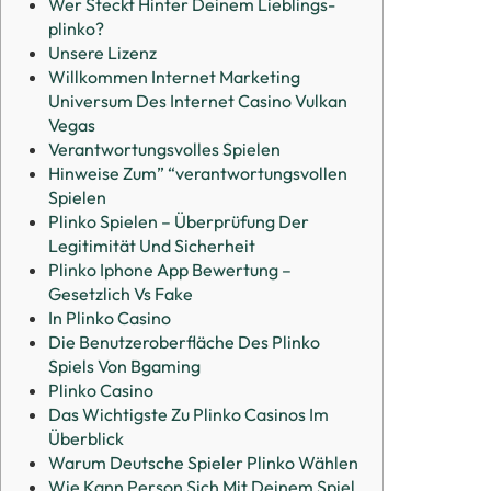
Wer Steckt Hinter Deinem Lieblings-
plinko?
Unsere Lizenz
Willkommen Internet Marketing
Universum Des Internet Casino Vulkan
Vegas
Verantwortungsvolles Spielen
Hinweise Zum” “verantwortungsvollen
Spielen
Plinko Spielen – Überprüfung Der
Legitimität Und Sicherheit
Plinko Iphone App Bewertung –
Gesetzlich Vs Fake
In Plinko Casino
Die Benutzeroberfläche Des Plinko
Spiels Von Bgaming
Plinko Casino
Das Wichtigste Zu Plinko Casinos Im
Überblick
Warum Deutsche Spieler Plinko Wählen
Wie Kann Person Sich Mit Deinem Spiel