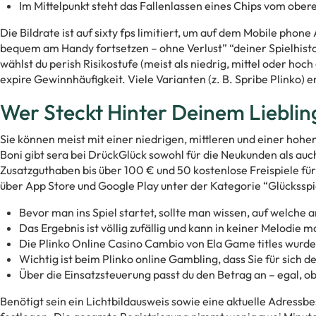
Im Mittelpunkt steht das Fallenlassen eines Chips vom ober
Die Bildrate ist auf sixty fps limitiert, um auf dem Mobile ph
bequem am Handy fortsetzen – ohne Verlust” “deiner Spielhisto
wählst du perish Risikostufe (meist als niedrig, mittel oder ho
expire Gewinnhäufigkeit. Viele Varianten (z. B. Spribe Plinko)
Wer Steckt Hinter Deinem Lieblin
Sie können meist mit einer niedrigen, mittleren und einer hohe
Boni gibt sera bei DrückGlück sowohl für die Neukunden als auc
Zusatzguthaben bis über 100 € und 50 kostenlose Freispiele fü
über App Store und Google Play unter der Kategorie “Glücksspi
Bevor man ins Spiel startet, sollte man wissen, auf welche
Das Ergebnis ist völlig zufällig und kann in keiner Melodie 
Die Plinko Online Casino Cambio von Ela Game titles wurd
Wichtig ist beim Plinko online Gambling, dass Sie für sich
Über die Einsatzsteuerung passt du den Betrag an – egal, ob
Benötigt sein ein Lichtbildausweis sowie eine aktuelle Adressb