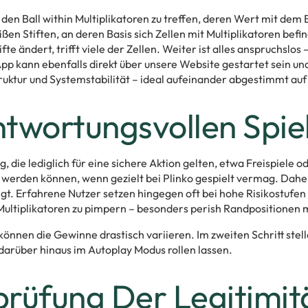
, den Ball within Multiplikatoren zu treffen, deren Wert mit dem
ißen Stiften, an deren Basis sich Zellen mit Multiplikatoren be
ifte ändert, trifft viele der Zellen. Weiter ist alles anspruchslo
pp kann ebenfalls direkt über unsere Website gestartet sein und
truktur und Systemstabilität – ideal aufeinander abgestimmt au
twortungsvollen Spie
 die lediglich für eine sichere Aktion gelten, etwa Freispiele 
werden können, wenn gezielt bei Plinko gespielt vermag. Daher l
tigt. Erfahrene Nutzer setzen hingegen oft bei hohe Risikostuf
Multiplikatoren zu pimpern – besonders perish Randpositionen 
nnen die Gewinne drastisch variieren. Im zweiten Schritt stell
darüber hinaus im Autoplay Modus rollen lassen.
prüfung Der Legitimit