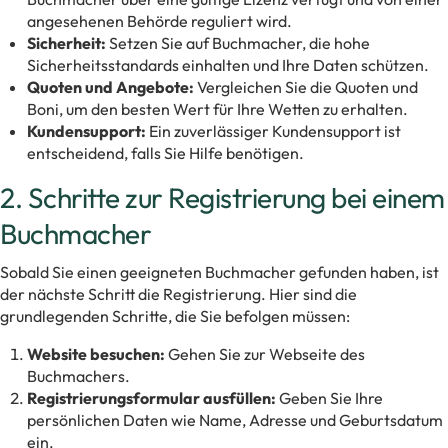
angesehenen Behörde reguliert wird.
Sicherheit:
Setzen Sie auf Buchmacher, die hohe
Sicherheitsstandards einhalten und Ihre Daten schützen.
Quoten und Angebote:
Vergleichen Sie die Quoten und
Boni, um den besten Wert für Ihre Wetten zu erhalten.
Kundensupport:
Ein zuverlässiger Kundensupport ist
entscheidend, falls Sie Hilfe benötigen.
2. Schritte zur Registrierung bei einem
Buchmacher
Sobald Sie einen geeigneten Buchmacher gefunden haben, ist
der nächste Schritt die Registrierung. Hier sind die
grundlegenden Schritte, die Sie befolgen müssen:
Website besuchen:
Gehen Sie zur Webseite des
Buchmachers.
Registrierungsformular ausfüllen:
Geben Sie Ihre
persönlichen Daten wie Name, Adresse und Geburtsdatum
ein.