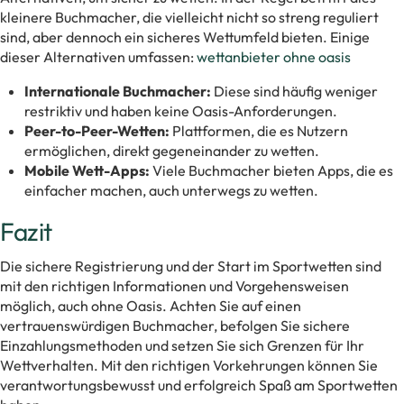
kleinere Buchmacher, die vielleicht nicht so streng reguliert
sind, aber dennoch ein sicheres Wettumfeld bieten. Einige
dieser Alternativen umfassen:
wettanbieter ohne oasis
Internationale Buchmacher:
Diese sind häufig weniger
restriktiv und haben keine Oasis-Anforderungen.
Peer-to-Peer-Wetten:
Plattformen, die es Nutzern
ermöglichen, direkt gegeneinander zu wetten.
Mobile Wett-Apps:
Viele Buchmacher bieten Apps, die es
einfacher machen, auch unterwegs zu wetten.
Fazit
Die sichere Registrierung und der Start im Sportwetten sind
mit den richtigen Informationen und Vorgehensweisen
möglich, auch ohne Oasis. Achten Sie auf einen
vertrauenswürdigen Buchmacher, befolgen Sie sichere
Einzahlungsmethoden und setzen Sie sich Grenzen für Ihr
Wettverhalten. Mit den richtigen Vorkehrungen können Sie
verantwortungsbewusst und erfolgreich Spaß am Sportwetten