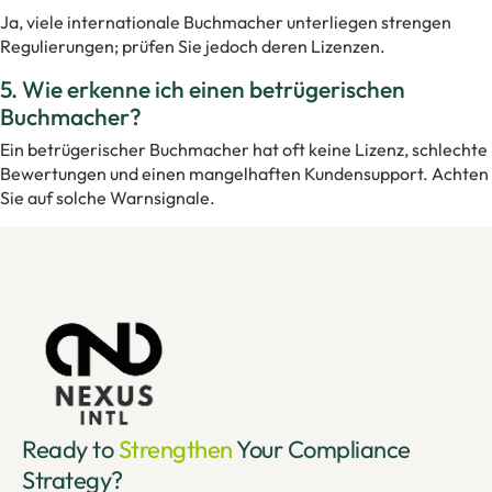
Ja, viele internationale Buchmacher unterliegen strengen
Regulierungen; prüfen Sie jedoch deren Lizenzen.
5. Wie erkenne ich einen betrügerischen
Buchmacher?
Ein betrügerischer Buchmacher hat oft keine Lizenz, schlechte
Bewertungen und einen mangelhaften Kundensupport. Achten
Sie auf solche Warnsignale.
Ready to
Strengthen
Your Compliance
Strategy?